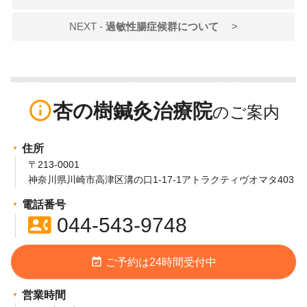
NEXT -
過敏性腸症候群について
>
info_outline
杏の樹鍼灸治療院
住所
〒213-0001
神奈川県川崎市高津区溝の口1-17-1アトラクティヴオマタ403
電話番号
contact_phone
044-543-9748
event_available
ご予約は24時間受付中
営業時間