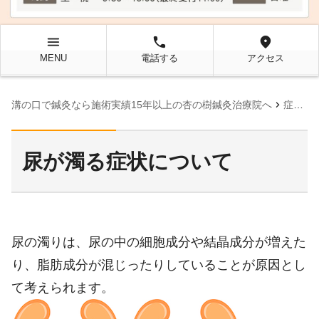
menu
local_phone
location_on
MENU
電話する
アクセス
chevron_right
溝の口で鍼灸なら施術実績15年以上の杏の樹鍼灸治療院へ
症状別ページ
尿が濁る症状について
尿の濁りは、尿の中の細胞成分や結晶成分が増えた
り、脂肪成分が混じったりしていることが原因とし
て考えられます。